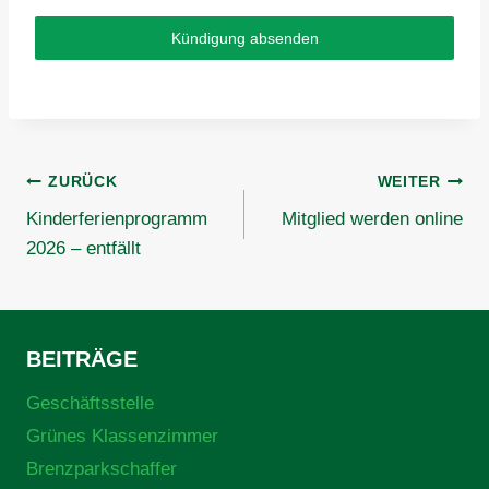
Kündigung absenden
Beitragsnavigation
ZURÜCK
WEITER
Kinderferienprogramm
Mitglied werden online
2026 – entfällt
BEITRÄGE
Geschäftsstelle
Grünes Klassenzimmer
Brenzparkschaffer