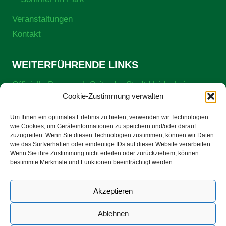
Veranstaltungen
Kontakt
WEITERFÜHRENDE LINKS
Offizielle Brenzpark-Seite der Stadt Heidenheim
Cookie-Zustimmung verwalten
Preise und Öffnungszeiten (Stadt Heidenheim)
Stadt Heidenheim
Um Ihnen ein optimales Erlebnis zu bieten, verwenden wir Technologien
wie Cookies, um Geräteinformationen zu speichern und/oder darauf
ZEKK – Zentrum für nachhaltige Energieversorgung,
zuzugreifen. Wenn Sie diesen Technologien zustimmen, können wir Daten
Klimaschutz und Klimafolgenanpassung gGmbH
wie das Surfverhalten oder eindeutige IDs auf dieser Website verarbeiten.
Wenn Sie ihre Zustimmung nicht erteilen oder zurückziehem, können
bestimmte Merkmale und Funktionen beeinträchtigt werden.
Facebook
Instagram
Akzeptieren
Ablehnen