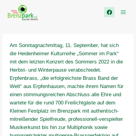
Zum
Inhalt
springen
Am Sonntagnachmittag, 11. September, hat sich
die Heidenheimer Kulturreihe „Sommer im Park“
mit dem letzten Konzert des Sommers 2022 in die
Herbst- und Winterpause verabschiedet.
Erpfenbrass, „die erfolgreichste Brass Band der
Welt“ aus Erpfenhausen, machte ihrem Namen für
einen stimmungsreichen Abschluss alle Ehre und
wartete für die rund 700 Freilichtgäste auf dem
Kleinen Festplatz im Brenzpark mit authentisch-
mitreißender Spielfreude, professionell-verspielter
Musikerkunst bis hin zur Multiphonik sowie
humorgetränkter multigenre-Brassperfektion auf.