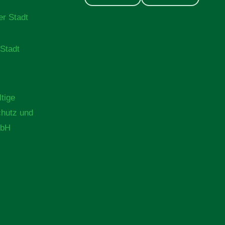
er Stadt
(Stadt
tige
chutz und
mbH