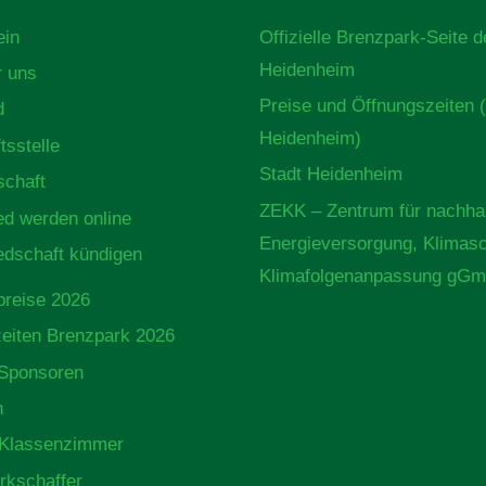
ein
Offizielle Brenzpark-Seite d
Heidenheim
r uns
Preise und Öffnungszeiten 
d
Heidenheim)
tsstelle
Stadt Heidenheim
schaft
ZEKK – Zentrum für nachhal
ied werden online
Energieversorgung, Klimas
iedschaft kündigen
Klimafolgenanpassung gG
spreise 2026
zeiten Brenzpark 2026
Sponsoren
n
Klassenzimmer
rkschaffer