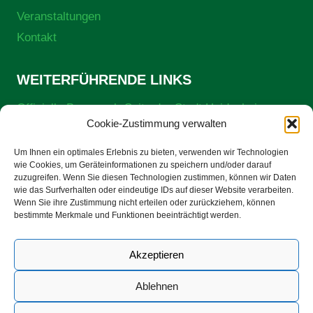
Veranstaltungen
Kontakt
WEITERFÜHRENDE LINKS
Offizielle Brenzpark-Seite der Stadt Heidenheim
Cookie-Zustimmung verwalten
Preise und Öffnungszeiten (Stadt Heidenheim)
Stadt Heidenheim
Um Ihnen ein optimales Erlebnis zu bieten, verwenden wir Technologien
wie Cookies, um Geräteinformationen zu speichern und/oder darauf
ZEKK – Zentrum für nachhaltige Energieversorgung,
zuzugreifen. Wenn Sie diesen Technologien zustimmen, können wir Daten
Klimaschutz und Klimafolgenanpassung gGmbH
wie das Surfverhalten oder eindeutige IDs auf dieser Website verarbeiten.
Wenn Sie ihre Zustimmung nicht erteilen oder zurückziehem, können
bestimmte Merkmale und Funktionen beeinträchtigt werden.
Facebook
Instagram
Akzeptieren
Ablehnen
Datenschutzerklärung
© 2026 Brenzpark